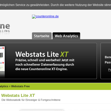
möglichen Service zu gewährleisten. Durch die weitere Nutzung der Website sti
Benu
Pas
Pa
lytics
»
Webstats Free
Webstats Lite
XT
Die Webstatistik für Einsteiger & Fortgeschrittene