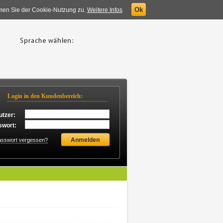
Ok
mmen Sie der Cookie-Nutzung zu.
Weitere Infos
Login in den Kundenbereich:
tzer:
swort:
sswort vergessen?