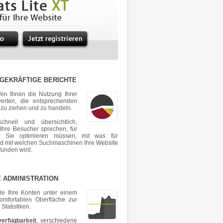
GEKRÄFTIGE BERICHTE
fen Ihnen die Nutzung Ihrer
erten, die entsprechenden
zu ziehen und zu handeln.
chnell und übersichtlich,
Ihre Besucher sprechen, für
r Sie optimieren müssen, mit was für
nd mit welchen Suchmaschinen Ihre Website
funden wird.
ADMINISTRATION
lle Ihre Konten unter einem
omfortablen Oberfläche zur
Statistiken.
erfügbarkeit
, verschiedene