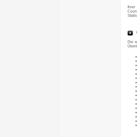
Ihre
Count
Statis
Die w
Überb