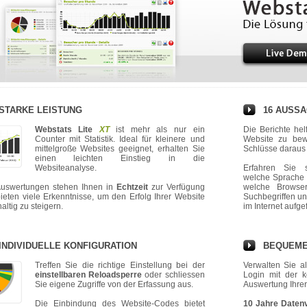
STARKE LEISTUNG
16 AUSSA
Webstats Lite
XT
ist mehr als nur ein
Die Berichte hel
Counter mit Statistik. Ideal für kleinere und
Website zu bew
mittelgroße Websites geeignet, erhalten Sie
Schlüsse daraus 
einen leichten Einstieg in die
Websiteanalyse.
Erfahren Sie s
welche Sprache 
Auswertungen stehen Ihnen in
Echtzeit
zur Verfügung
welche Browse
ieten viele Erkenntnisse, um den Erfolg Ihrer Website
Suchbegriffen u
altig zu steigern.
im Internet aufge
INDIVIDUELLE KONFIGURATION
BEQUEME 
Treffen Sie die richtige Einstellung bei der
Verwalten Sie a
einstellbaren Reloadsperre
oder schliessen
Login mit der k
Sie eigene Zugriffe von der Erfassung aus.
Auswertung Ihrer 
Die Einbindung des Website-Codes bietet
10 Jahre Datenv